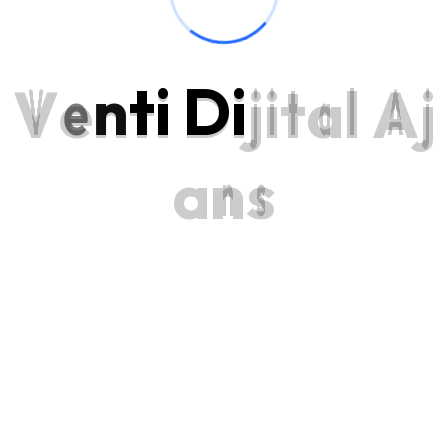
V
e
n
t
i
D
i
j
i
t
a
l
A
j
a
n
s